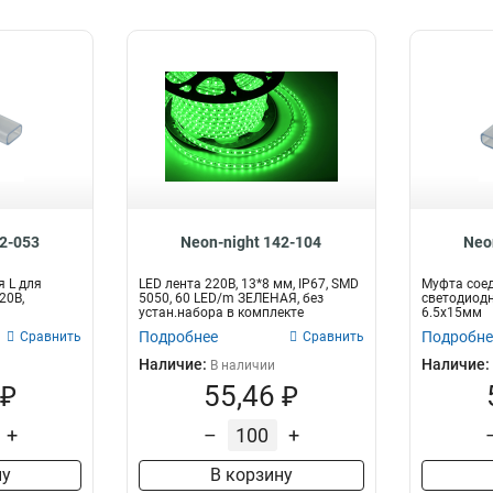
42-053
Neon-night 142-104
Neo
 L для
LED лента 220В, 13*8 мм, IP67, SMD
Муфта соед
20В,
5050, 60 LED/m ЗЕЛЕНАЯ, без
светодиодн
устан.набора в комплекте
6.5х15мм
Подробнее
Подробне
Сравнить
Сравнить
Наличие:
Наличие:
В наличии
 ₽
55,46 ₽
+
–
+
ну
В корзину