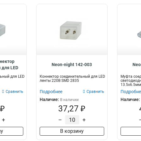
ннектор
Neon-night 142-003
Neo
 для LED
42-033
ьный для LED
Коннектор соединительный для LED
Муфта соед
ленты 220В SMD 2835
светодиодн
13.5х6.5мм
Подробнее
Подробне
Сравнить
Сравнить
Наличие:
Наличие:
В наличии
 ₽
37,27 ₽
+
–
+
ну
В корзину