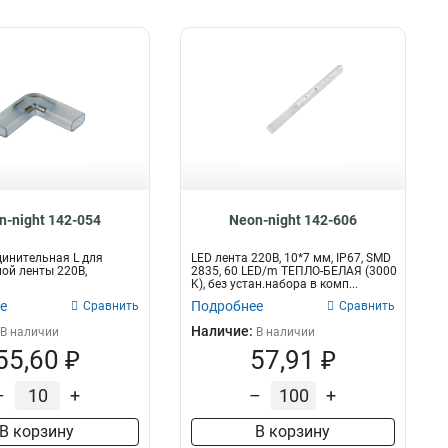
n-night 142-054
Neon-night 142-606
инительная L для
LED лента 220В, 10*7 мм, IP67, SMD
ой ленты 220В,
2835, 60 LED/m ТЕПЛО-БЕЛАЯ (3000
K), без устан.набора в комп...
е
Подробнее
Сравнить
Сравнить
Наличие:
В наличии
В наличии
55,60 ₽
57,91 ₽
–
+
–
+
В корзину
В корзину